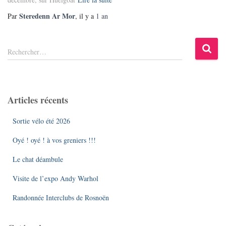
Steredenn Ar Mor
Par
, il y a
1 an
R
Rechercher…
e
c
h
e
Articles récents
r
c
Sortie vélo été 2026
h
e
Oyé ! oyé ! à vos greniers !!!
r
Le chat déambule
:
Visite de l’expo Andy Warhol
Randonnée Interclubs de Rosnoën