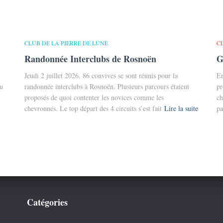
CLUB DE LA PIERRE DE LUNE
C
Randonnée Interclubs de Rosnoën
G
Jeudi 2 juillet 2026, 86 convives se sont réunis pour la
En
du
randonnée interclubs à Rosnoën. Plusieurs parcours étaient
pr
proposés de quoi contenter les novices comme les
ch
chevronnés. Le top départ des 4 circuits s’est fait
Lire la suite
pa
Catégories