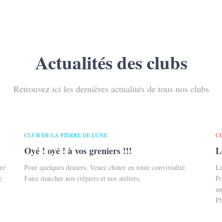
Actualités des clubs
Retrouvez ici les dernières actualités de tous nos clubs
CLUB DE LA PIERRE DE LUNE
C
Oyé ! oyé ! à vos greniers !!!
L
aré
Pour quelques deniers, Venez chiner en toute convivialité,
Le
e
Faire marcher nos crêpiers et nos ateliers,
Po
au
Ph