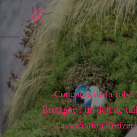
Concours de la robe 
Bretagne : un défi de tai
l'association Treizer