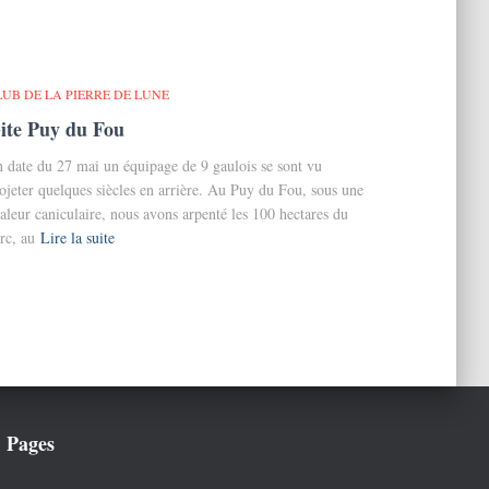
LUB DE LA PIERRE DE LUNE
ite Puy du Fou
 date du 27 mai un équipage de 9 gaulois se sont vu
ojeter quelques siècles en arrière. Au Puy du Fou, sous une
aleur caniculaire, nous avons arpenté les 100 hectares du
rc, au
Lire la suite
Pages