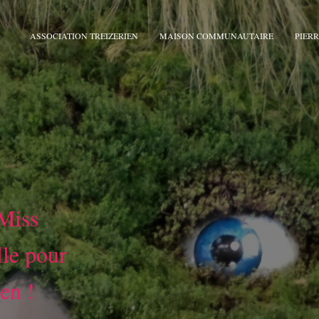
ASSOCIATION TREIZERIEN
MAISON COMMUNAUTAIRE
PIERR
Miss
lle pour
ien !