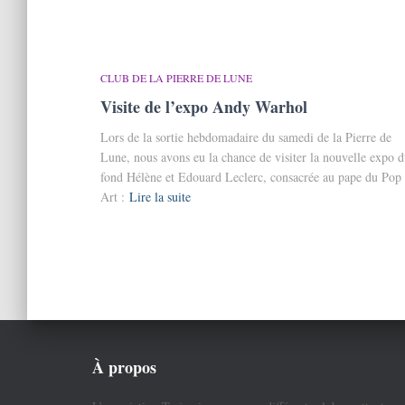
CLUB DE LA PIERRE DE LUNE
Visite de l’expo Andy Warhol
Lors de la sortie hebdomadaire du samedi de la Pierre de
Lune, nous avons eu la chance de visiter la nouvelle expo 
fond Hélène et Edouard Leclerc, consacrée au pape du Pop
Art :
Lire la suite
À propos