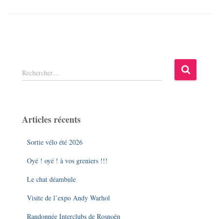
R
Rechercher…
e
c
h
e
Articles récents
r
c
Sortie vélo été 2026
h
e
Oyé ! oyé ! à vos greniers !!!
r
Le chat déambule
:
Visite de l’expo Andy Warhol
Randonnée Interclubs de Rosnoën