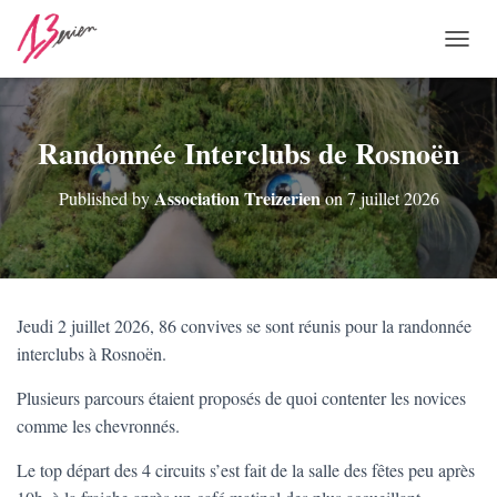
O
U
V
R
I
Randonnée Interclubs de Rosnoën
R
/
Association Treizerien
Published by
on
7 juillet 2026
F
E
R
M
E
R
Jeudi 2 juillet 2026, 86 convives se sont réunis pour la randonnée
L
interclubs à Rosnoën.
A
N
A
Plusieurs parcours étaient proposés de quoi contenter les novices
V
comme les chevronnés.
I
G
Le top départ des 4 circuits s’est fait de la salle des fêtes peu après
A