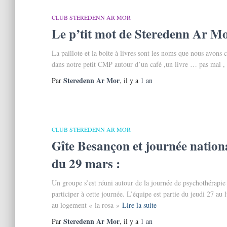
CLUB STEREDENN AR MOR
Le p’tit mot de Steredenn Ar M
La paillote et la boite à livres sont les noms que nous avons c
dans notre petit CMP autour d’un café ,un livre … pas mal , n
Steredenn Ar Mor
Par
, il y a
1 an
CLUB STEREDENN AR MOR
Gîte Besançon et journée nationa
du 29 mars :
Un groupe s’est réuni autour de la journée de psychothérapie 
participer à cette journée. L’équipe est partie du jeudi 27 au
au logement « la rosa »
Lire la suite
Steredenn Ar Mor
Par
, il y a
1 an