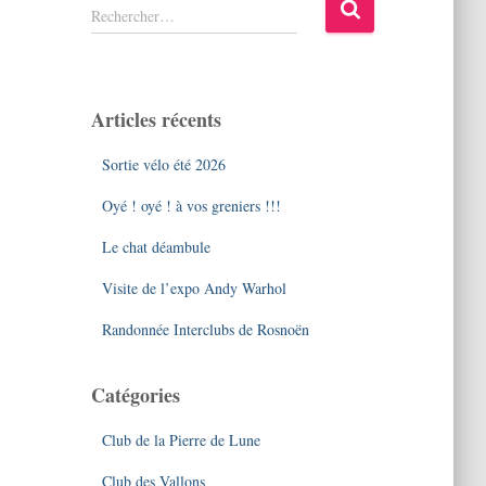
R
Rechercher…
e
c
h
e
Articles récents
r
c
Sortie vélo été 2026
h
e
Oyé ! oyé ! à vos greniers !!!
r
Le chat déambule
:
Visite de l’expo Andy Warhol
Randonnée Interclubs de Rosnoën
Catégories
Club de la Pierre de Lune
Club des Vallons