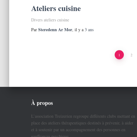
Ateliers cuisine
Divers ateliers cuisine
Steredenn Ar Mor
Par
, il y a
3 ans
Pagination
1
2
des
publications
À propos
L’association Treizerien regroupe différents clubs mettant en
place des ateliers thérapeutiques destinés à prévenir, à aider
et à soutenir par un accompagnement des personnes en
souffrances psychique.