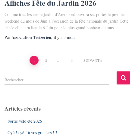
Affiches Fête du Jardin 2026
Comme tous les ans le jardin d’Arembord ouvrira ses portes le premier
weekend du mois de Juin à l’occasion de la fête nationale du jardin Cette
année elle aura lieu le 6 Juin pour le plus grand bonheur de tous
Association Treizerien
Par
, il y a
3 mois
Pagination
1
2
…
11
SUIVANT
des
R
Rechercher…
e
publications
c
h
e
Articles récents
r
c
Sortie vélo été 2026
h
e
Oyé ! oyé ! à vos greniers !!!