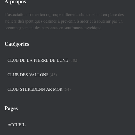
À propos
L’association Treizerien regroupe différents clubs mettant en place des
ateliers thérapeutiques destinés à prévenir, à aider et à soutenir par un
accompagnement des personnes en souffrances psychique.
Catégories
CLUB DE LA PIERRE DE LUNE
(102)
CLUB DES VALLONS
(43)
CLUB STEREDENN AR MOR
(54)
Pages
ACCUEIL