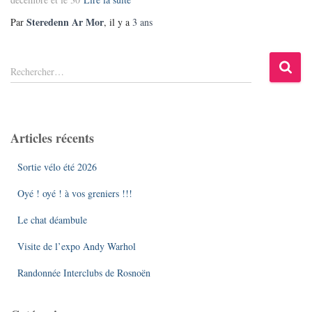
Steredenn Ar Mor
Par
, il y a
3 ans
R
Rechercher…
e
c
h
e
Articles récents
r
c
Sortie vélo été 2026
h
e
Oyé ! oyé ! à vos greniers !!!
r
Le chat déambule
:
Visite de l’expo Andy Warhol
Randonnée Interclubs de Rosnoën