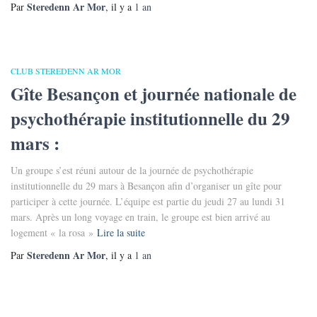
Steredenn Ar Mor
Par
, il y a
1 an
CLUB STEREDENN AR MOR
Gîte Besançon et journée nationale de
psychothérapie institutionnelle du 29
mars :
Un groupe s’est réuni autour de la journée de psychothérapie
institutionnelle du 29 mars à Besançon afin d’organiser un gîte pour
participer à cette journée. L’équipe est partie du jeudi 27 au lundi 31
mars. Après un long voyage en train, le groupe est bien arrivé au
logement « la rosa »
Lire la suite
Steredenn Ar Mor
Par
, il y a
1 an