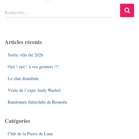
des
R
Rechercher…
e
publications
c
h
e
Articles récents
r
c
Sortie vélo été 2026
h
e
Oyé ! oyé ! à vos greniers !!!
r
Le chat déambule
:
Visite de l’expo Andy Warhol
Randonnée Interclubs de Rosnoën
Catégories
Club de la Pierre de Lune