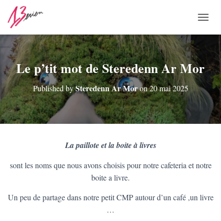
O
U
V
R
I
Le p’tit mot de Steredenn Ar Mor
R
/
Steredenn Ar Mor
Published by
on
20 mai 2025
F
E
R
M
E
R
La paillote et la boite à livres
L
A
sont les noms que nous avons choisis pour notre cafeteria et notre
N
A
boite a livre.
V
I
Un peu de partage dans notre petit CMP autour d’un café ,un livre
G
…
A