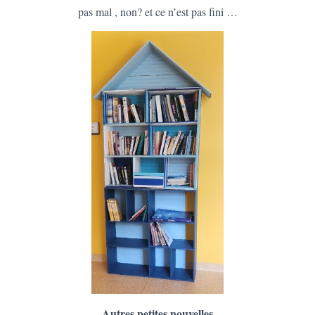
T
pas mal , non? et ce n’est pas fini …
I
O
N
Autres petites nouvelles