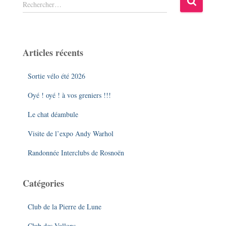
Rechercher…
e
c
h
e
Articles récents
r
c
Sortie vélo été 2026
h
e
Oyé ! oyé ! à vos greniers !!!
r
Le chat déambule
:
Visite de l’expo Andy Warhol
Randonnée Interclubs de Rosnoën
Catégories
Club de la Pierre de Lune
Club des Vallons