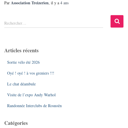
Association Treizerien
Par
, il y a
4 ans
R
Rechercher…
e
c
h
e
Articles récents
r
c
Sortie vélo été 2026
h
e
Oyé ! oyé ! à vos greniers !!!
r
Le chat déambule
:
Visite de l’expo Andy Warhol
Randonnée Interclubs de Rosnoën
Catégories