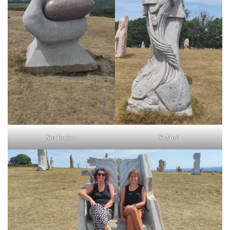
Ste Touina
St Moë