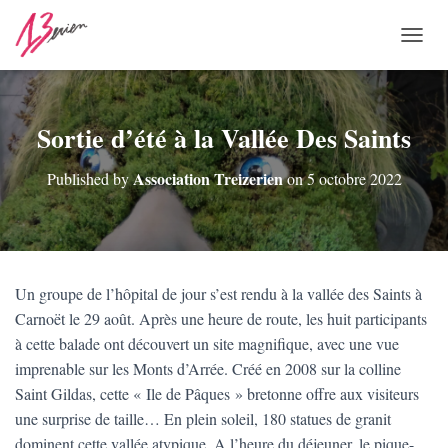
O
U
V
R
I
Sortie d’été à la Vallée Des Saints
R
/
Association Treizerien
Published by
on
5 octobre 2022
F
E
R
M
E
R
Un groupe de l’hôpital de jour s’est rendu à la vallée des Saints à
L
Carnoët le 29 août. Après une heure de route, les huit participants
A
N
à cette balade ont découvert un site magnifique, avec une vue
A
imprenable sur les Monts d’Arrée. Créé en 2008 sur la colline
V
Saint Gildas, cette « Ile de Pâques » bretonne offre aux visiteurs
I
G
une surprise de taille… En plein soleil, 180 statues de granit
A
dominent cette vallée atypique. A l’heure du déjeuner, le pique-