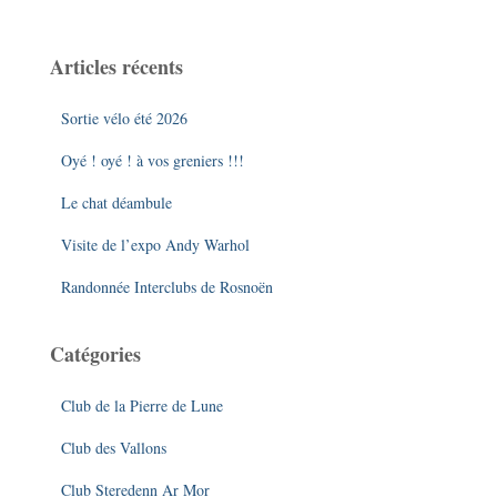
h
e
Articles récents
r
c
Sortie vélo été 2026
h
e
Oyé ! oyé ! à vos greniers !!!
r
Le chat déambule
:
Visite de l’expo Andy Warhol
Randonnée Interclubs de Rosnoën
Catégories
Club de la Pierre de Lune
Club des Vallons
Club Steredenn Ar Mor