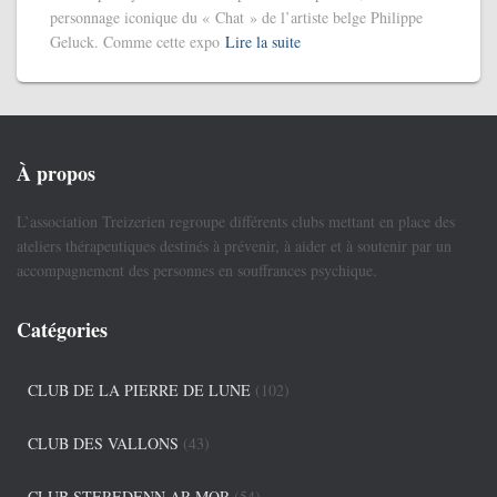
personnage iconique du « Chat » de l’artiste belge Philippe
Geluck. Comme cette expo
Lire la suite
À propos
L’association Treizerien regroupe différents clubs mettant en place des
ateliers thérapeutiques destinés à prévenir, à aider et à soutenir par un
accompagnement des personnes en souffrances psychique.
Catégories
CLUB DE LA PIERRE DE LUNE
(102)
CLUB DES VALLONS
(43)
CLUB STEREDENN AR MOR
(54)