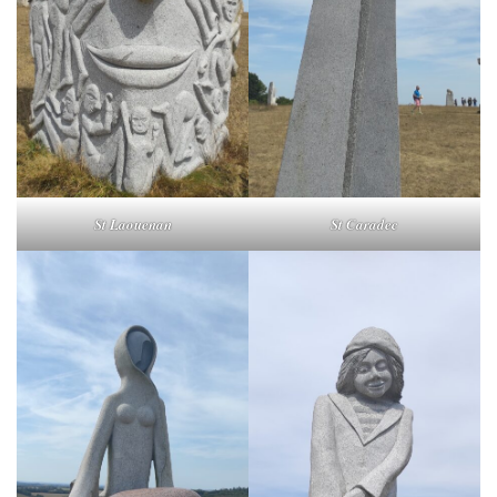
St Laouenan
St Caradec