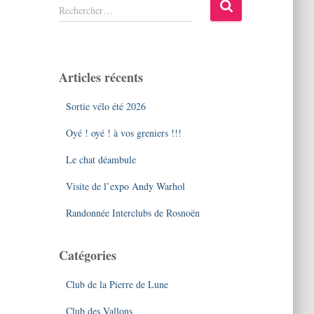
R
Rechercher…
e
c
h
e
Articles récents
r
c
Sortie vélo été 2026
h
e
Oyé ! oyé ! à vos greniers !!!
r
Le chat déambule
:
Visite de l’expo Andy Warhol
Randonnée Interclubs de Rosnoën
Catégories
Club de la Pierre de Lune
Club des Vallons