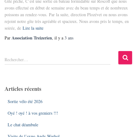
Gîte pêche, C’est une sortie en bateau formidable sur Roscoff que nous
avons effectué en début de semaine avec du beau temps et de nombreux
poissons au rendez-vous. Par la suite, direction Plozévet ou nous avons
rejoint notre gîte très agréable et spacieux. Nous avons pris le temps, en
soirée, de
Lire la suite
Association Treizerien
Par
, il y a
3 ans
R
Rechercher…
e
c
h
e
Articles récents
r
c
Sortie vélo été 2026
h
e
Oyé ! oyé ! à vos greniers !!!
r
Le chat déambule
:
Visite de l’expo Andy Warhol