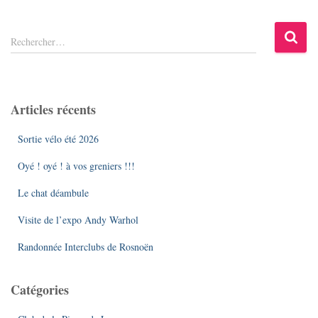
R
Rechercher…
e
c
h
e
Articles récents
r
c
Sortie vélo été 2026
h
e
Oyé ! oyé ! à vos greniers !!!
r
Le chat déambule
:
Visite de l’expo Andy Warhol
Randonnée Interclubs de Rosnoën
Catégories