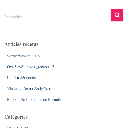
R
Rechercher…
e
c
h
e
Articles récents
r
c
Sortie vélo été 2026
h
e
Oyé ! oyé ! à vos greniers !!!
r
Le chat déambule
:
Visite de l’expo Andy Warhol
Randonnée Interclubs de Rosnoën
Catégories