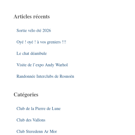
h
e
Articles récents
r
c
Sortie vélo été 2026
h
e
Oyé ! oyé ! à vos greniers !!!
r
Le chat déambule
:
Visite de l’expo Andy Warhol
Randonnée Interclubs de Rosnoën
Catégories
Club de la Pierre de Lune
Club des Vallons
Club Steredenn Ar Mor