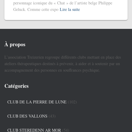
personnage iconique du « Chat » de l’artiste belge Philippe
Geluck. Comme cette expo
Lire la suite
À propos
L’association Treizerien regroupe différents clubs mettant en place des
ateliers thérapeutiques destinés à prévenir, à aider et à soutenir par un
accompagnement des personnes en souffrances psychique.
Catégories
CLUB DE LA PIERRE DE LUNE
(102)
CLUB DES VALLONS
(43)
CLUB STEREDENN AR MOR
(54)