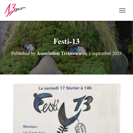
O
U
V
R
I
Festi-13
R
/
Association Treizerien
Published by
on
1 septembre 2023
F
E
R
M
E
R
L
A
N
A
V
I
G
A