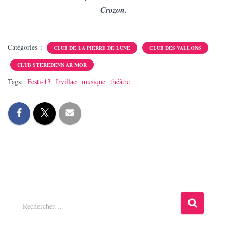
Crozon.
Catégories :
CLUB DE LA PIERRE DE LUNE
CLUB DES VALLONS
CLUB STEREDENN AR MOR
Tags:
Festi-13
Irvillac
musique
théâtre
R
Rechercher…
e
c