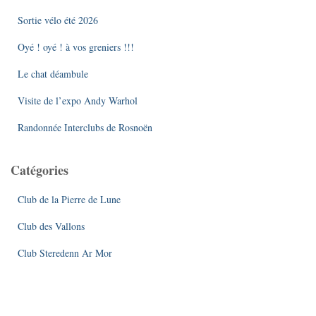
c
Sortie vélo été 2026
h
e
Oyé ! oyé ! à vos greniers !!!
r
Le chat déambule
:
Visite de l’expo Andy Warhol
Randonnée Interclubs de Rosnoën
Catégories
Club de la Pierre de Lune
Club des Vallons
Club Steredenn Ar Mor