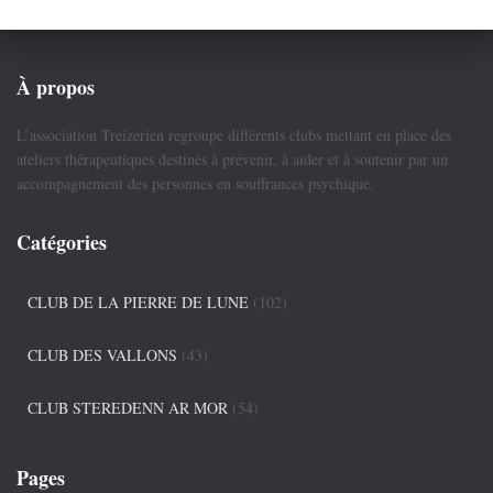
À propos
L’association Treizerien regroupe différents clubs mettant en place des
ateliers thérapeutiques destinés à prévenir, à aider et à soutenir par un
accompagnement des personnes en souffrances psychique.
Catégories
CLUB DE LA PIERRE DE LUNE
(102)
CLUB DES VALLONS
(43)
CLUB STEREDENN AR MOR
(54)
Pages