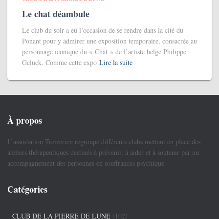
Le chat déambule
Le club du soir a eu l’occasion de se rendre dans la cité du
Ponant pour y admirer une exposition temporaire, consacrée au
personnage iconique du « Chat » de l’artiste belge Philippe
Geluck. Comme cette expo
Lire la suite
À propos
L’association Treizerien regroupe différents clubs mettant en place des
ateliers thérapeutiques destinés à prévenir, à aider et à soutenir par un
accompagnement des personnes en souffrances psychique.
Catégories
CLUB DE LA PIERRE DE LUNE
(102)