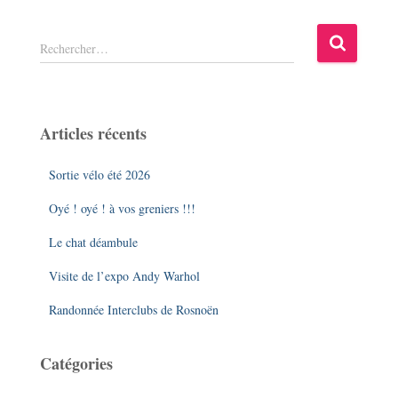
R
Rechercher…
e
c
h
e
Articles récents
r
c
Sortie vélo été 2026
h
e
Oyé ! oyé ! à vos greniers !!!
r
Le chat déambule
:
Visite de l’expo Andy Warhol
Randonnée Interclubs de Rosnoën
Catégories