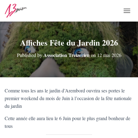
O
U
V
R
I
Affiches Fête du Jardin 2026
R
/
Association Treizerien
Published by
on
12 mai 2026
F
E
R
M
E
R
Comme tous les ans le jardin d’Arembord ouvrira ses portes le
L
premier weekend du mois de Juin à l’occasion de la fête nationale
A
N
du jardin
A
V
Cette année elle aura lieu le 6 Juin pour le plus grand bonheur de
I
tous
G
A