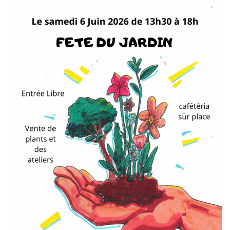
T
I
O
N