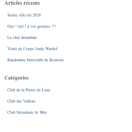
Articles récents
r
c
Sortie vélo été 2026
h
e
Oyé ! oyé ! à vos greniers !!!
r
Le chat déambule
:
Visite de l’expo Andy Warhol
Randonnée Interclubs de Rosnoën
Catégories
Club de la Pierre de Lune
Club des Vallons
Club Steredenn Ar Mor