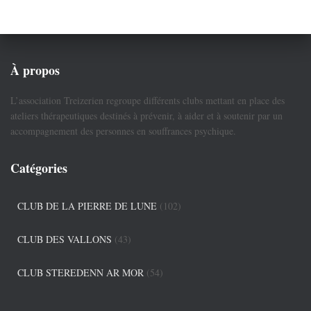
À propos
L’association Treizerien regroupe différents clubs mettant en place des
ateliers thérapeutiques destinés à prévenir, à aider et à soutenir par un
accompagnement des personnes en souffrances psychique.
Catégories
CLUB DE LA PIERRE DE LUNE
(102)
CLUB DES VALLONS
(43)
CLUB STEREDENN AR MOR
(54)