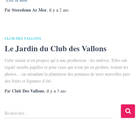
Steredenn Ar Mor
Par
, il y a
2 ans
CLUB DES VALLONS
Le Jardin du Club des Vallons
Cette saison n’est propice qu’à une production : les endives. Elles ont
régalé moults papilles et pour ceux qui n’ont pu en profiter, restent les
photos….en attendant la plantation des pommes de terre nouvelles puis
des fruits et légumes d’été.
Club Des Vallons
Par
, il y a
3 ans
R
Rechercher…
e
c
h
e