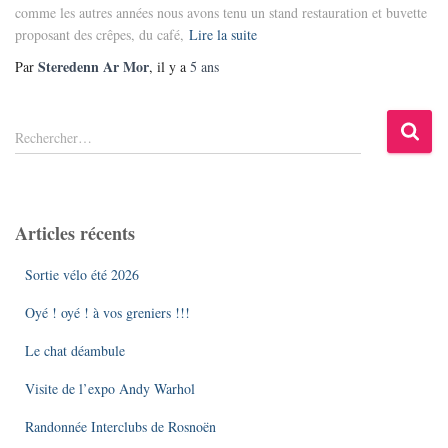
comme les autres années nous avons tenu un stand restauration et buvette
proposant des crêpes, du café,
Lire la suite
Steredenn Ar Mor
Par
, il y a
5 ans
R
Rechercher…
e
c
h
e
Articles récents
r
c
Sortie vélo été 2026
h
e
Oyé ! oyé ! à vos greniers !!!
r
Le chat déambule
:
Visite de l’expo Andy Warhol
Randonnée Interclubs de Rosnoën