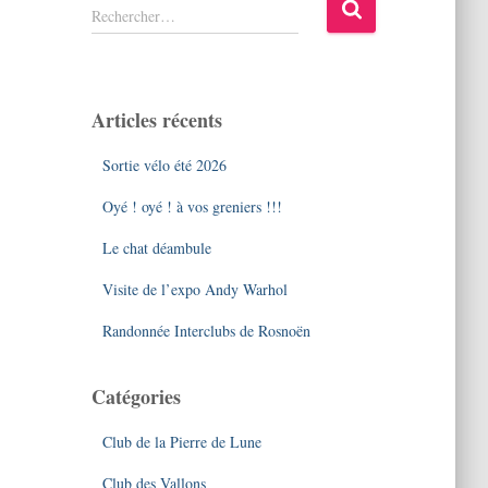
R
Rechercher…
e
c
h
e
Articles récents
r
c
Sortie vélo été 2026
h
e
Oyé ! oyé ! à vos greniers !!!
r
Le chat déambule
:
Visite de l’expo Andy Warhol
Randonnée Interclubs de Rosnoën
Catégories
Club de la Pierre de Lune
Club des Vallons