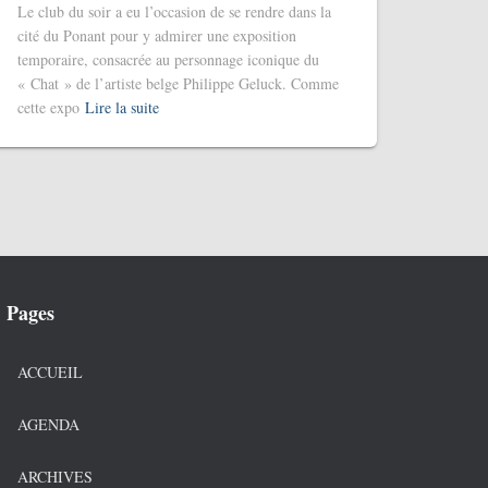
Le club du soir a eu l’occasion de se rendre dans la
cité du Ponant pour y admirer une exposition
temporaire, consacrée au personnage iconique du
« Chat » de l’artiste belge Philippe Geluck. Comme
cette expo
Lire la suite
Pages
ACCUEIL
AGENDA
ARCHIVES