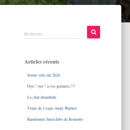
R
Rechercher…
e
c
h
e
Articles récents
r
c
Sortie vélo été 2026
h
e
Oyé ! oyé ! à vos greniers !!!
r
Le chat déambule
:
Visite de l’expo Andy Warhol
Randonnée Interclubs de Rosnoën