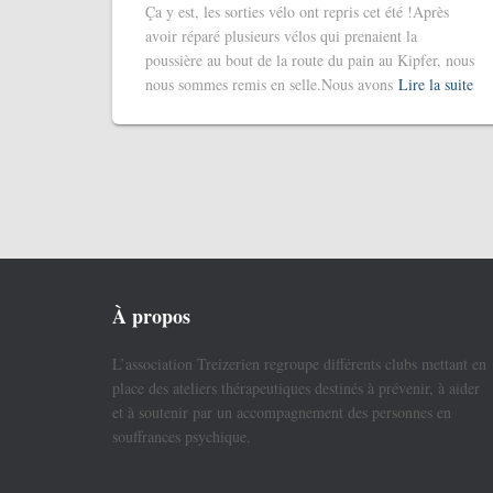
Ça y est, les sorties vélo ont repris cet été !Après
avoir réparé plusieurs vélos qui prenaient la
poussière au bout de la route du pain au Kipfer, nous
nous sommes remis en selle.Nous avons
Lire la suite
À propos
L’association Treizerien regroupe différents clubs mettant en
place des ateliers thérapeutiques destinés à prévenir, à aider
et à soutenir par un accompagnement des personnes en
souffrances psychique.