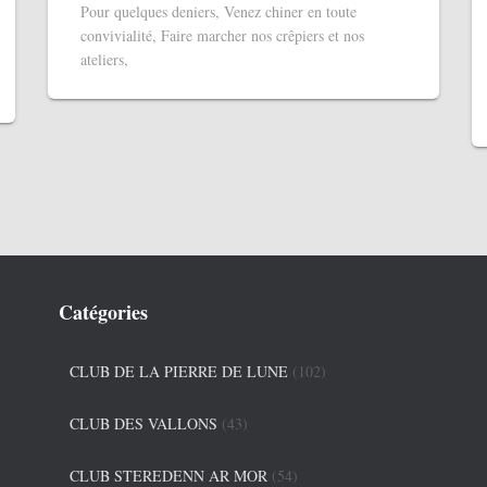
Pour quelques deniers, Venez chiner en toute
convivialité, Faire marcher nos crêpiers et nos
ateliers,
Catégories
CLUB DE LA PIERRE DE LUNE
(102)
CLUB DES VALLONS
(43)
CLUB STEREDENN AR MOR
(54)