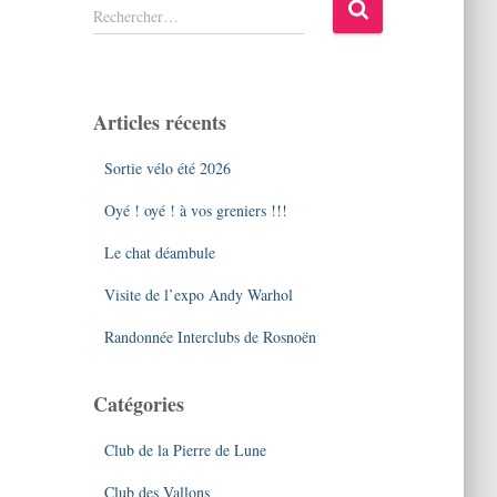
R
Rechercher…
e
c
h
e
Articles récents
r
c
Sortie vélo été 2026
h
e
Oyé ! oyé ! à vos greniers !!!
r
Le chat déambule
:
Visite de l’expo Andy Warhol
Randonnée Interclubs de Rosnoën
Catégories
Club de la Pierre de Lune
Club des Vallons