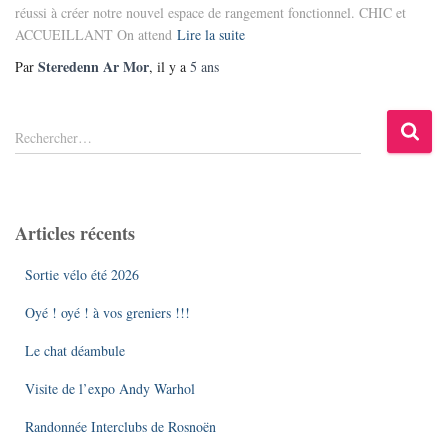
réussi à créer notre nouvel espace de rangement fonctionnel. CHIC et
ACCUEILLANT On attend
Lire la suite
Steredenn Ar Mor
Par
, il y a
5 ans
R
Rechercher…
e
c
h
e
Articles récents
r
c
Sortie vélo été 2026
h
e
Oyé ! oyé ! à vos greniers !!!
r
Le chat déambule
:
Visite de l’expo Andy Warhol
Randonnée Interclubs de Rosnoën