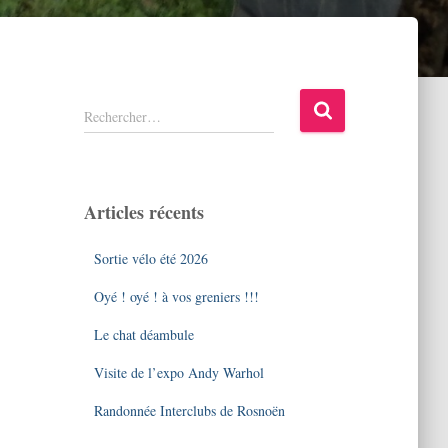
R
Rechercher…
e
c
h
e
Articles récents
r
c
Sortie vélo été 2026
h
e
Oyé ! oyé ! à vos greniers !!!
r
Le chat déambule
:
Visite de l’expo Andy Warhol
Randonnée Interclubs de Rosnoën