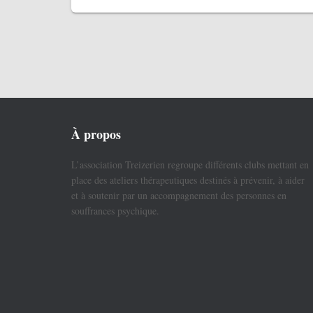
À propos
L’association Treizerien regroupe différents clubs mettant en
place des ateliers thérapeutiques destinés à prévenir, à aider
et à soutenir par un accompagnement des personnes en
souffrances psychique.