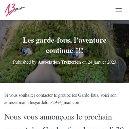
O
U
V
R
I
Les garde-fous, l’aventure
R
continue !!!
/
F
E
Association Treizerien
Published by
on
24 janvier 2023
R
M
E
R
L
A
Si vous souhaiter contacter le groupe les Garde-fous, voici son
N
adresse mail : lesgardefous29@gmail.com
A
V
I
Nous vous annonçons le prochain
G
A