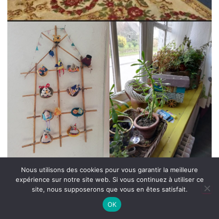
Nous utilisons des cookies pour vous garantir la meilleure
Vendredi 20 janvier, le groupe de l’atelier musique vient de
expérience sur notre site web. Si vous continuez à utiliser ce
rejoindre le gîte de Saint Cadou avec comme programme :
site, nous supposerons que vous en êtes satisfait.
accorder leur violons, travailler de nouvelles créations… le projet
OK
est de créer leur deuxième CD !!!
A vous les studios !!!