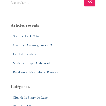
R
Rechercher…
e
c
h
e
Articles récents
r
c
Sortie vélo été 2026
h
e
Oyé ! oyé ! à vos greniers !!!
r
Le chat déambule
:
Visite de l’expo Andy Warhol
Randonnée Interclubs de Rosnoën
Catégories
Club de la Pierre de Lune