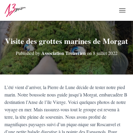
O
U
V
R
I
Visite des grottes marines de Morgat
R
/
Association Treizerien
Published by
on
8 juillet 2022
F
E
R
M
E
R
L’été vient d’arriver, la Pierre de Lune décide de tester notre pied
L
marin. Notre boussole nous guide jusqu’à Morgat, embarcadère B
A
N
destination l’Anse de l’île Vierge. Voici quelques photos de notre
A
voyage en mer. Mais rassurez-vous tout le groupe est revenu à
V
terre, la tête pleine de souvenirs. Nous avons profité de
I
G
magnifiques paysages suivi d’un pique-nique sur Roscanvel et
A
d’une petite balade digestive à la pointe des Espagnols. Pour