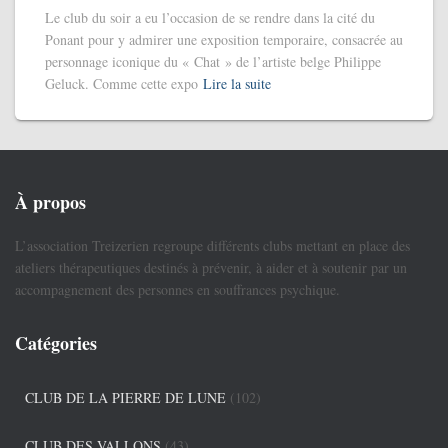
Le club du soir a eu l’occasion de se rendre dans la cité du
Ponant pour y admirer une exposition temporaire, consacrée au
personnage iconique du « Chat » de l’artiste belge Philippe
Geluck. Comme cette expo
Lire la suite
À propos
L’association Treizerien regroupe différents clubs mettant en place des
ateliers thérapeutiques destinés à prévenir, à aider et à soutenir par un
accompagnement des personnes en souffrances psychique.
Catégories
CLUB DE LA PIERRE DE LUNE
(102)
CLUB DES VALLONS
(43)