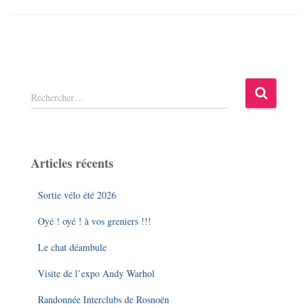
R
Rechercher…
e
c
h
e
Articles récents
r
c
Sortie vélo été 2026
h
e
Oyé ! oyé ! à vos greniers !!!
r
Le chat déambule
:
Visite de l’expo Andy Warhol
Randonnée Interclubs de Rosnoën