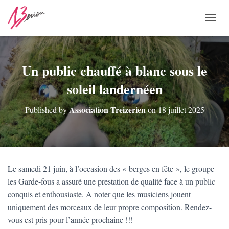
O
U
V
R
I
Un public chauffé à blanc sous le
R
soleil landernéen
/
F
E
Association Treizerien
Published by
on
18 juillet 2025
R
M
E
R
L
A
Le samedi 21 juin, à l’occasion des « berges en fête », le groupe
N
les Garde-fous a assuré une prestation de qualité face à un public
A
V
conquis et enthousiaste. A noter que les musiciens jouent
I
uniquement des morceaux de leur propre composition. Rendez-
G
vous est pris pour l’année prochaine !!!
A