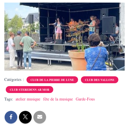
T
I
O
N
Catégories :
CLUB DE LA PIERRE DE LUNE
CLUB DES VALLONS
CLUB STEREDENN AR MOR
Tags:
atelier musique
fête de la musique
Garde-Fous