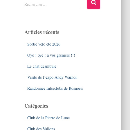
R
Rechercher…
e
c
h
e
Articles récents
r
c
Sortie vélo été 2026
h
e
Oyé ! oyé ! à vos greniers !!!
r
Le chat déambule
:
Visite de l’expo Andy Warhol
Randonnée Interclubs de Rosnoën
Catégories
Club de la Pierre de Lune
Club des Vallons