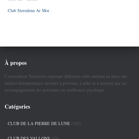
Club Steredenn Ar Mor
À propos
L’association Treizerien regroupe différents clubs mettant en place des
ateliers thérapeutiques destinés à prévenir, à aider et à soutenir par un
accompagnement des personnes en souffrances psychique.
Catégories
CLUB DE LA PIERRE DE LUNE
(102)
CLUB DES VALLONS
(43)