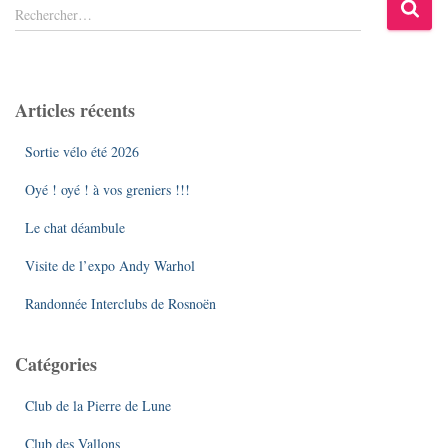
R
Rechercher…
e
c
h
e
Articles récents
r
c
Sortie vélo été 2026
h
e
Oyé ! oyé ! à vos greniers !!!
r
Le chat déambule
:
Visite de l’expo Andy Warhol
Randonnée Interclubs de Rosnoën
Catégories
Club de la Pierre de Lune
Club des Vallons