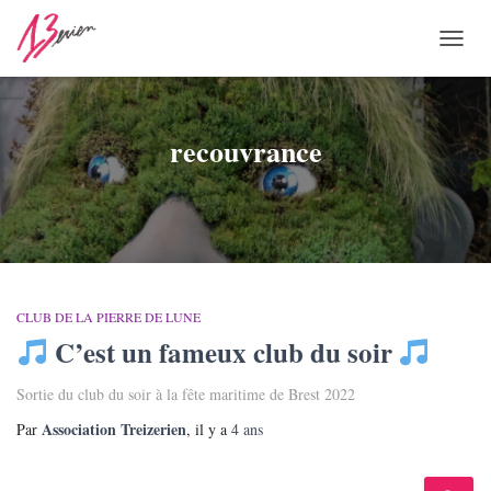
OUVR
LA
NAVI
recouvrance
CLUB DE LA PIERRE DE LUNE
C’est un fameux club du soir
Sortie du club du soir à la fête maritime de Brest 2022
Association Treizerien
Par
, il y a
4 ans