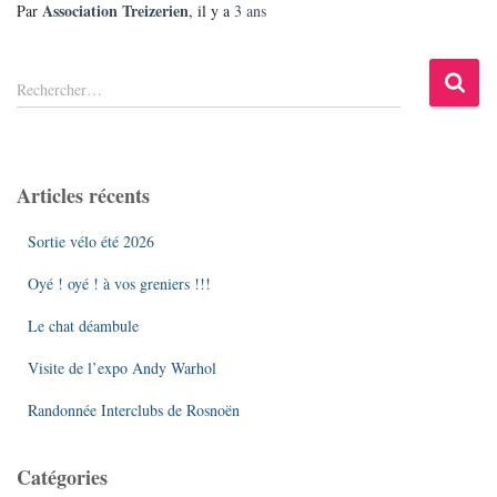
Association Treizerien
Par
, il y a
3 ans
R
Rechercher…
e
c
h
e
Articles récents
r
c
Sortie vélo été 2026
h
e
Oyé ! oyé ! à vos greniers !!!
r
Le chat déambule
:
Visite de l’expo Andy Warhol
Randonnée Interclubs de Rosnoën
Catégories