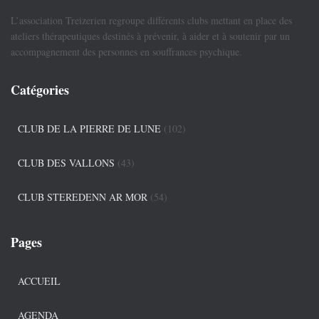
L’association Treizerien regroupe différents clubs mettant en place des
ateliers thérapeutiques destinés à prévenir, à aider et à soutenir par un
accompagnement des personnes en souffrances psychique.
Catégories
CLUB DE LA PIERRE DE LUNE
(102)
CLUB DES VALLONS
(43)
CLUB STEREDENN AR MOR
(54)
Pages
ACCUEIL
AGENDA