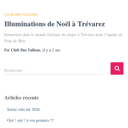
CLUB DES VALLONS
Illuminations de Noël à Trévarez
Immersion dans le monde féérique du cirque à Trévarez pour l’équipe de
Pont-de-Buis.
Club Des Vallons
Par
, il y a
2 ans
R
Rechercher…
e
c
h
e
Articles récents
r
c
Sortie vélo été 2026
h
e
Oyé ! oyé ! à vos greniers !!!
r