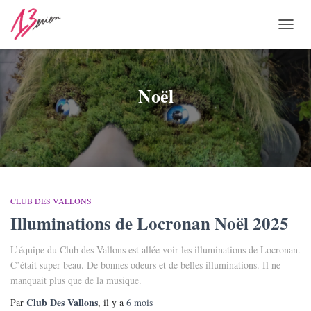
OUVR
LA
NAVI
Noël
CLUB DES VALLONS
Illuminations de Locronan Noël 2025
L’équipe du Club des Vallons est allée voir les illuminations de Locronan.
C’était super beau. De bonnes odeurs et de belles illuminations. Il ne
manquait plus que de la musique.
Club Des Vallons
Par
, il y a
6 mois