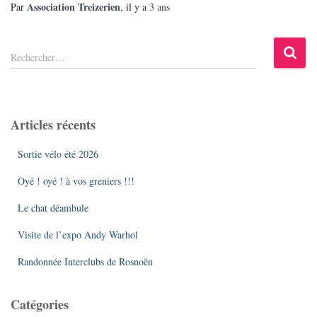
Association Treizerien
Par
, il y a
3 ans
R
Rechercher…
e
c
h
e
Articles récents
r
c
Sortie vélo été 2026
h
e
Oyé ! oyé ! à vos greniers !!!
r
Le chat déambule
:
Visite de l’expo Andy Warhol
Randonnée Interclubs de Rosnoën
Catégories