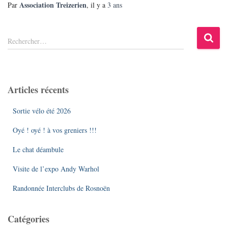
Association Treizerien
Par
, il y a
3 ans
R
Rechercher…
e
c
h
e
Articles récents
r
c
Sortie vélo été 2026
h
e
Oyé ! oyé ! à vos greniers !!!
r
Le chat déambule
:
Visite de l’expo Andy Warhol
Randonnée Interclubs de Rosnoën
Catégories