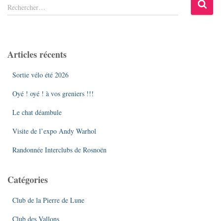
R
Rechercher…
e
c
h
e
Articles récents
r
c
Sortie vélo été 2026
h
e
Oyé ! oyé ! à vos greniers !!!
r
Le chat déambule
:
Visite de l’expo Andy Warhol
Randonnée Interclubs de Rosnoën
Catégories
Club de la Pierre de Lune
Club des Vallons