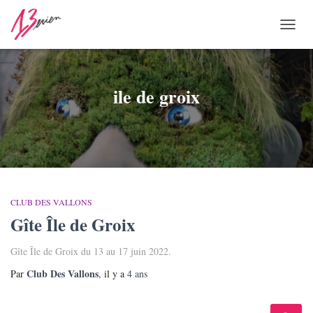
OUVR
LA
NAVI
ile de groix
CLUB DES VALLONS
Gîte Île de Groix
Gîte Île de Groix du 13 au 17 juin 2022.
Club Des Vallons
Par
, il y a
4 ans