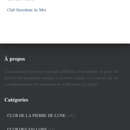
Club Steredenn Ar Mor
À propos
L’association Treizerien regroupe différents clubs mettant en place des
ateliers thérapeutiques destinés à prévenir, à aider et à soutenir par un
accompagnement des personnes en souffrances psychique.
Catégories
CLUB DE LA PIERRE DE LUNE
(102)
CLUB DES VALLONS
(43)