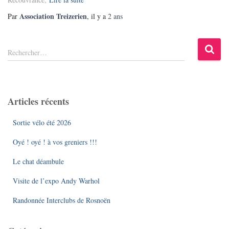
Association Treizerien
Par
, il y a
2 ans
R
Rechercher…
e
c
h
e
Articles récents
r
c
Sortie vélo été 2026
h
e
Oyé ! oyé ! à vos greniers !!!
r
Le chat déambule
:
Visite de l’expo Andy Warhol
Randonnée Interclubs de Rosnoën