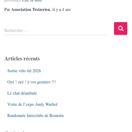
Association Treizerien
Par
, il y a
4 ans
R
Rechercher…
e
c
h
e
Articles récents
r
c
Sortie vélo été 2026
h
e
Oyé ! oyé ! à vos greniers !!!
r
Le chat déambule
:
Visite de l’expo Andy Warhol
Randonnée Interclubs de Rosnoën