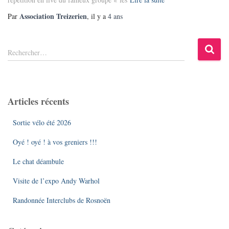
Association Treizerien
Par
, il y a
4 ans
R
Rechercher…
e
c
h
e
Articles récents
r
c
Sortie vélo été 2026
h
e
Oyé ! oyé ! à vos greniers !!!
r
Le chat déambule
:
Visite de l’expo Andy Warhol
Randonnée Interclubs de Rosnoën