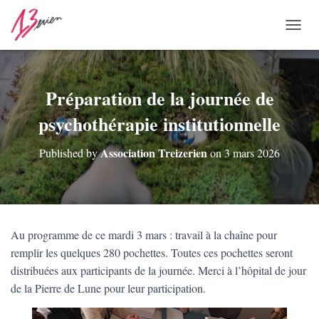
O
U
V
R
I
Préparation de la journée de
R
psychothérapie institutionnelle
/
F
E
Association Treizerien
Published by
on
3 mars 2026
R
M
E
R
L
A
Au programme de ce mardi 3 mars : travail à la chaîne pour
N
remplir les quelques 280 pochettes. Toutes ces pochettes seront
A
V
distribuées aux participants de la journée. Merci à l’hôpital de jour
I
de la Pierre de Lune pour leur participation.
G
A