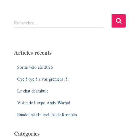
R
Rechercher…
e
c
h
e
Articles récents
r
c
Sortie vélo été 2026
h
e
Oyé ! oyé ! à vos greniers !!!
r
Le chat déambule
:
Visite de l’expo Andy Warhol
Randonnée Interclubs de Rosnoën
Catégories