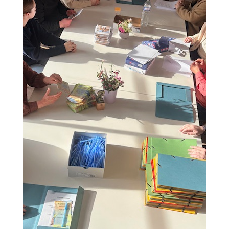
T
I
O
N