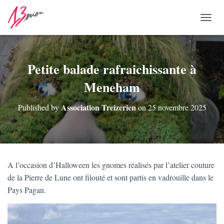
O
U
V
R
I
Petite balade rafraichissante à
R
Meneham
/
F
E
Association Treizerien
Published by
on
25 novembre 2025
R
M
E
R
L
A
A l’occasion d’Halloween les gnomes réalisés par l’atelier couture
N
de la Pierre de Lune ont filouté et sont partis en vadrouille dans le
A
V
Pays Pagan.
I
G
A