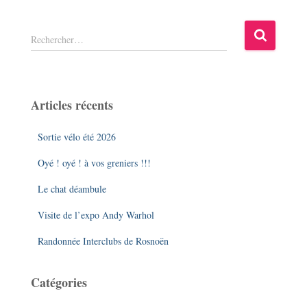
R
Rechercher…
e
c
h
e
Articles récents
r
c
Sortie vélo été 2026
h
e
Oyé ! oyé ! à vos greniers !!!
r
Le chat déambule
:
Visite de l’expo Andy Warhol
Randonnée Interclubs de Rosnoën
Catégories