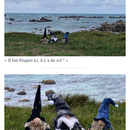
T
I
O
N
« Il fait frisquet ici, il y a du zef ! »