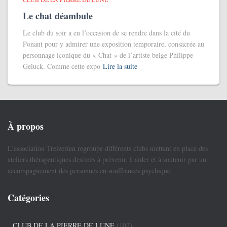
Le chat déambule
Le club du soir a eu l’occasion de se rendre dans la cité du
Ponant pour y admirer une exposition temporaire, consacrée au
personnage iconique du « Chat » de l’artiste belge Philippe
Geluck. Comme cette expo
Lire la suite
À propos
L’association Treizerien regroupe différents clubs mettant en place des
ateliers thérapeutiques destinés à prévenir, à aider et à soutenir par un
accompagnement des personnes en souffrances psychique.
Catégories
CLUB DE LA PIERRE DE LUNE
(102)