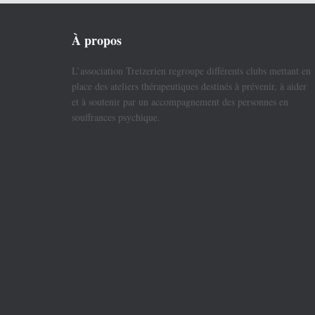
À propos
L’association Treizerien regroupe différents clubs mettant en
place des ateliers thérapeutiques destinés à prévenir, à aider
et à soutenir par un accompagnement des personnes en
souffrances psychique.