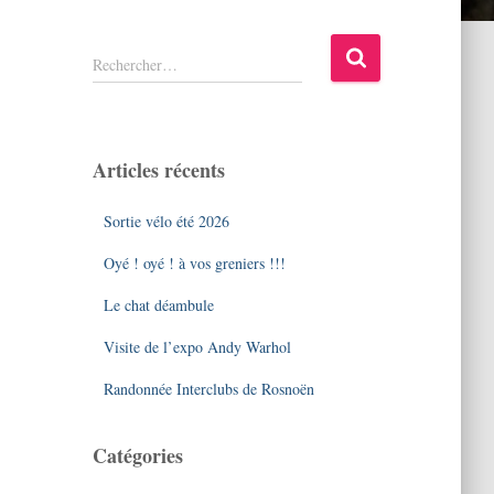
R
Rechercher…
e
c
h
e
Articles récents
r
c
Sortie vélo été 2026
h
e
Oyé ! oyé ! à vos greniers !!!
r
Le chat déambule
:
Visite de l’expo Andy Warhol
Randonnée Interclubs de Rosnoën
Catégories