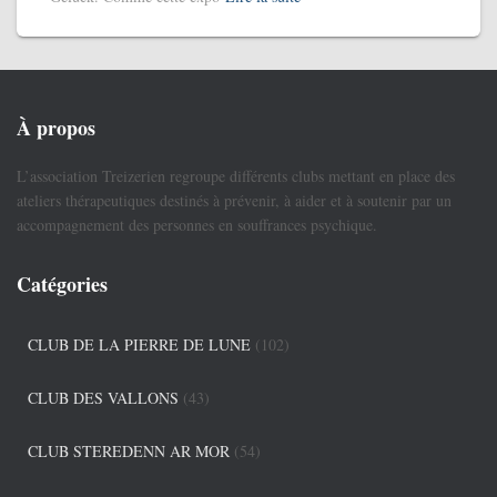
À propos
L’association Treizerien regroupe différents clubs mettant en place des
ateliers thérapeutiques destinés à prévenir, à aider et à soutenir par un
accompagnement des personnes en souffrances psychique.
Catégories
CLUB DE LA PIERRE DE LUNE
(102)
CLUB DES VALLONS
(43)
CLUB STEREDENN AR MOR
(54)