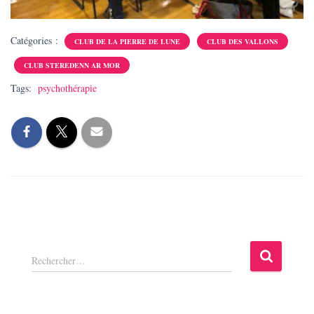
Catégories :
CLUB DE LA PIERRE DE LUNE
CLUB DES VALLONS
CLUB STEREDENN AR MOR
Tags:
psychothérapie
R
Rechercher…
e
c
h