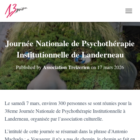
O
U
V
R
I
Journée Nationale de Psychothérapie
R
Institutionnelle de Landerneau
/
F
E
Association Treizerien
Published by
on
17 mars 2026
R
M
E
R
L
A
Le samedi 7 mars, environ 300 personnes se sont réunies pour la
N
38eme Journée Nationale de Psychothérapie Institutionnelle à
A
V
Landerneau, organisée par l’association culturelle.
I
G
L’intitulé de cette journée se résumait dans la phrase d’Antonio
A
Machado : « Voyageur, il n’y a pas de chemin, le chemin se fait en