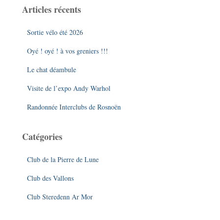
e
Articles récents
r
c
Sortie vélo été 2026
h
e
Oyé ! oyé ! à vos greniers !!!
r
Le chat déambule
:
Visite de l’expo Andy Warhol
Randonnée Interclubs de Rosnoën
Catégories
Club de la Pierre de Lune
Club des Vallons
Club Steredenn Ar Mor