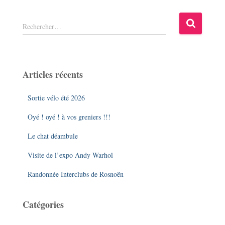
R
Rechercher…
e
c
h
e
Articles récents
r
c
Sortie vélo été 2026
h
e
Oyé ! oyé ! à vos greniers !!!
r
Le chat déambule
:
Visite de l’expo Andy Warhol
Randonnée Interclubs de Rosnoën
Catégories