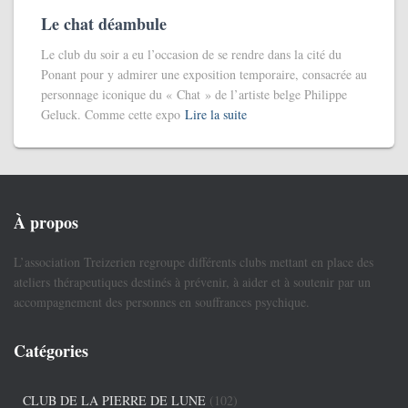
Le chat déambule
Le club du soir a eu l’occasion de se rendre dans la cité du
Ponant pour y admirer une exposition temporaire, consacrée au
personnage iconique du « Chat » de l’artiste belge Philippe
Geluck. Comme cette expo
Lire la suite
À propos
L’association Treizerien regroupe différents clubs mettant en place des
ateliers thérapeutiques destinés à prévenir, à aider et à soutenir par un
accompagnement des personnes en souffrances psychique.
Catégories
CLUB DE LA PIERRE DE LUNE
(102)