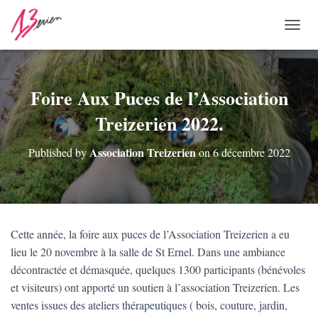
O
U
V
R
I
Foire Aux Puces de l’Association
R
Treizerien 2022.
/
F
E
Association Treizerien
Published by
on
6 décembre 2022
R
M
E
R
L
A
Cette année, la foire aux puces de l’Association Treizerien a eu
N
lieu le 20 novembre à la salle de St Ernel. Dans une ambiance
A
V
décontractée et démasquée, quelques 1300 participants (bénévoles
I
et visiteurs) ont apporté un soutien à l’association Treizerien. Les
G
ventes issues des ateliers thérapeutiques ( bois, couture, jardin,
A