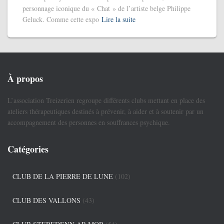
personnage iconique du « Chat » de l’artiste belge Philippe
Geluck. Comme cette expo
Lire la suite
À propos
L’association Treizerien regroupe différents clubs mettant en place des
ateliers thérapeutiques destinés à prévenir, à aider et à soutenir par un
accompagnement des personnes en souffrances psychique.
Catégories
CLUB DE LA PIERRE DE LUNE
(102)
CLUB DES VALLONS
(43)