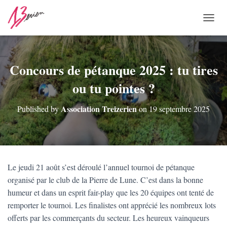
O
U
V
R
I
Concours de pétanque 2025 : tu tires
R
ou tu pointes ?
/
F
E
Association Treizerien
Published by
on
19 septembre 2025
R
M
E
R
L
A
Le jeudi 21 août s’est déroulé l’annuel tournoi de pétanque
N
organisé par le club de la Pierre de Lune. C’est dans la bonne
A
V
humeur et dans un esprit fair-play que les 20 équipes ont tenté de
I
remporter le tournoi. Les finalistes ont apprécié les nombreux lots
G
offerts par les commerçants du secteur. Les heureux vainqueurs
A