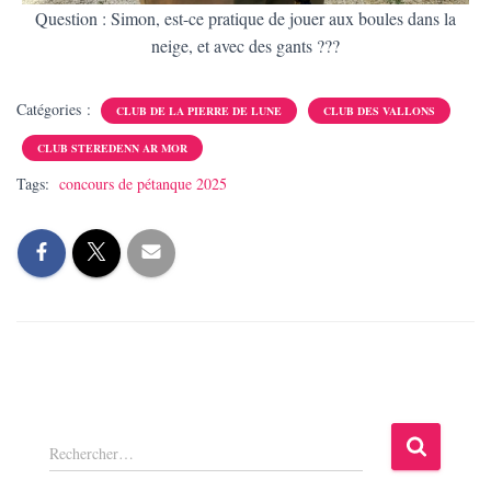
Question : Simon, est-ce pratique de jouer aux boules dans la
neige, et avec des gants ???
Catégories :
CLUB DE LA PIERRE DE LUNE
CLUB DES VALLONS
CLUB STEREDENN AR MOR
Tags:
concours de pétanque 2025
R
Rechercher…
e