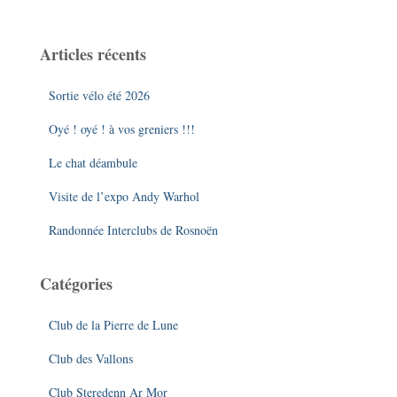
c
h
e
Articles récents
r
c
Sortie vélo été 2026
h
e
Oyé ! oyé ! à vos greniers !!!
r
Le chat déambule
:
Visite de l’expo Andy Warhol
Randonnée Interclubs de Rosnoën
Catégories
Club de la Pierre de Lune
Club des Vallons
Club Steredenn Ar Mor