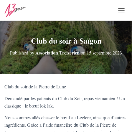
O
U
V
R
I
Club du soir à Saïgon
R
/
Association Treizerien
Published by
on
15 septembre 2023
F
E
R
M
E
R
Club du soir de la Pierre de Lune
L
A
Demandé par les patients du Club du Soir, repas vietnamien ! Un
N
A
classique : le bœuf lok lak.
V
I
Nous sommes allés chasser le bœuf au Leclerc, ainsi que d’autres
G
ingrédients. Grâce à l’aide financière du Club de la Pierre de
A