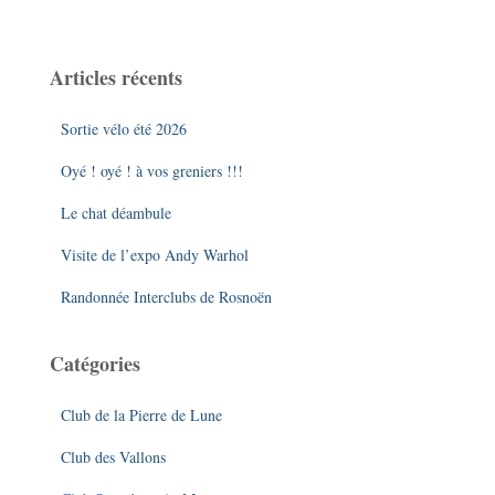
c
h
e
Articles récents
r
c
Sortie vélo été 2026
h
e
Oyé ! oyé ! à vos greniers !!!
r
Le chat déambule
:
Visite de l’expo Andy Warhol
Randonnée Interclubs de Rosnoën
Catégories
Club de la Pierre de Lune
Club des Vallons