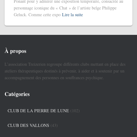
Ponant pour y admirer une exposition temporaire, consacrée au
personnage iconique du « Chat » de l’artiste belge Philippe
Geluck. Comme cette expo
Lire la suite
À propos
L’association Treizerien regroupe différents clubs mettant en place des
ateliers thérapeutiques destinés à prévenir, à aider et à soutenir par un
accompagnement des personnes en souffrances psychique.
Catégories
CLUB DE LA PIERRE DE LUNE
(102)
CLUB DES VALLONS
(43)