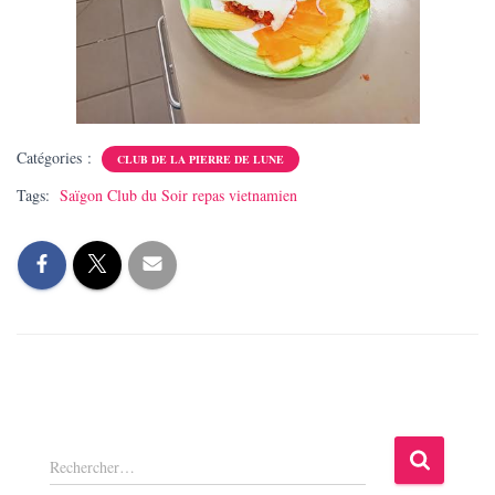
Catégories :
CLUB DE LA PIERRE DE LUNE
Tags:
Saïgon Club du Soir repas vietnamien
R
Rechercher…
e