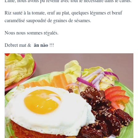
Lune, nous avons pu revenir avec tout le nécessaire dans le cabas.
T
I
Riz sauté à la tomate, œuf au plat, quelques légumes et bœuf
O
N
caramélisé saupoudré de graines de sésames.
Nous nous sommes régalés.
ăn nào
Debret mat &
!!!