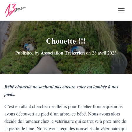
O
U
V
R
I
Chouette !!!
R
/
Association Treizerien
Published by
on
28 avril 2023
F
E
R
M
E
R
Bébé chouette ne sachant pas encore voler est tombée à nos
L
A
pieds.
N
A
C’est en allant chercher des fleurs pour l’atelier florale que nous
V
avons découvert au pied d’un arbre, ce bébé. Nous avons alors
I
décidé de l’amener chez le vétérinaire qui se trouve à proximité de
G
A
la pierre de lune. Nous avons reçu des nouvelles du vétérinaire qui