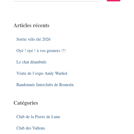
e
c
h
e
Articles récents
r
c
Sortie vélo été 2026
h
e
Oyé ! oyé ! à vos greniers !!!
r
Le chat déambule
:
Visite de l’expo Andy Warhol
Randonnée Interclubs de Rosnoën
Catégories
Club de la Pierre de Lune
Club des Vallons