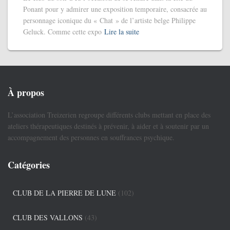
Ponant pour y admirer une exposition temporaire, consacrée au
personnage iconique du « Chat » de l’artiste belge Philippe
Geluck. Comme cette expo
Lire la suite
À propos
L’association Treizerien regroupe différents clubs mettant en place des
ateliers thérapeutiques destinés à prévenir, à aider et à soutenir par un
accompagnement des personnes en souffrances psychique.
Catégories
CLUB DE LA PIERRE DE LUNE
(102)
CLUB DES VALLONS
(43)