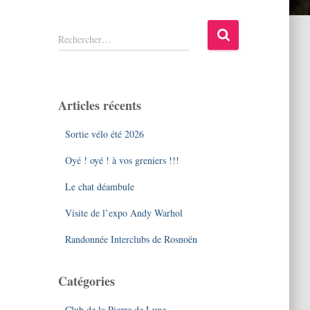
R
Rechercher…
e
c
h
e
Articles récents
r
c
Sortie vélo été 2026
h
e
Oyé ! oyé ! à vos greniers !!!
r
Le chat déambule
:
Visite de l’expo Andy Warhol
Randonnée Interclubs de Rosnoën
Catégories
Club de la Pierre de Lune