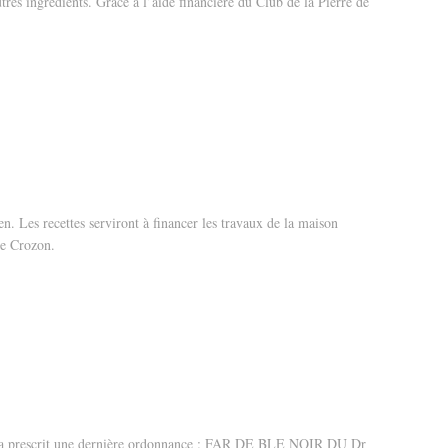
res ingrédients. Grâce à l’aide financière du Club de la Pierre de
en. Les recettes serviront à financer les travaux de la maison
de Crozon.
us a prescrit une dernière ordonnance : FAR DE BLE NOIR DU Dr