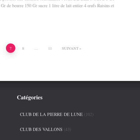
 beurre 150 Gr sucre 1 litre de lait entier 4 œufs Raisins et
7
8
…
11
SUIVANT
Catégories
CLUB DE LA PIERRE DE LUNE
(102)
CLUB DES VALLONS
(43)