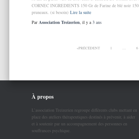
CORNEC INGREDIENTS 150 Gr de Farine de blé noir 150 Gr de
pruneaux. (si besoin)
Lire la suite
Association Treizerien
Par
, il y a
3 ans
Pagination
PRÉCÉDENT
1
…
6
des
publications
À propos
L’association Treizerien regroupe différents clubs mettant en
place des ateliers thérapeutiques destinés à prévenir, à aider
et à soutenir par un accompagnement des personnes en
souffrances psychique.