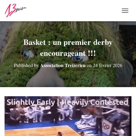
O
U
V
R
I
Basket : un premier derby
R
encourageant !!!
/
F
E
Association Treizerien
Published by
on
24 février 2026
R
M
E
R
L
A
N
A
V
I
G
A