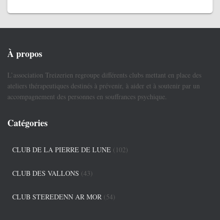
À propos
L’association Treizerien regroupe différents clubs mettant en place des
ateliers thérapeutiques destinés à prévenir, à aider et à soutenir par un
accompagnement des personnes en souffrances psychique.
Catégories
CLUB DE LA PIERRE DE LUNE
(102)
CLUB DES VALLONS
(43)
CLUB STEREDENN AR MOR
(54)