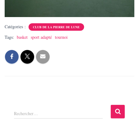
Catégories :
CLUB DE LA PIERRE DE LUNE
Tags:
basket
sport adapté
tournoi
R
Rechercher…
e
c
h
e