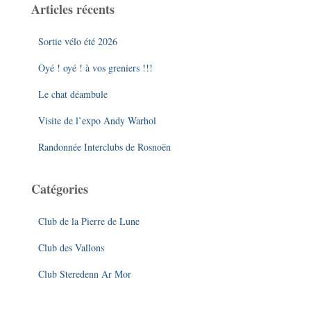
Articles récents
r
c
Sortie vélo été 2026
h
e
Oyé ! oyé ! à vos greniers !!!
r
Le chat déambule
:
Visite de l’expo Andy Warhol
Randonnée Interclubs de Rosnoën
Catégories
Club de la Pierre de Lune
Club des Vallons
Club Steredenn Ar Mor