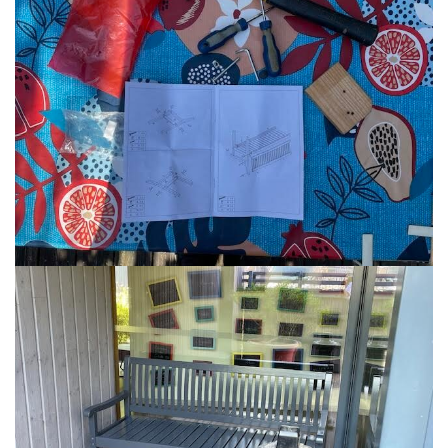
T
I
O
N