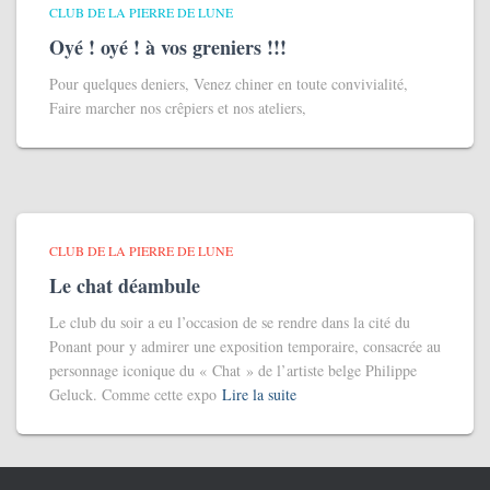
CLUB DE LA PIERRE DE LUNE
Oyé ! oyé ! à vos greniers !!!
Pour quelques deniers, Venez chiner en toute convivialité,
Faire marcher nos crêpiers et nos ateliers,
CLUB DE LA PIERRE DE LUNE
Le chat déambule
Le club du soir a eu l’occasion de se rendre dans la cité du
Ponant pour y admirer une exposition temporaire, consacrée au
personnage iconique du « Chat » de l’artiste belge Philippe
Geluck. Comme cette expo
Lire la suite