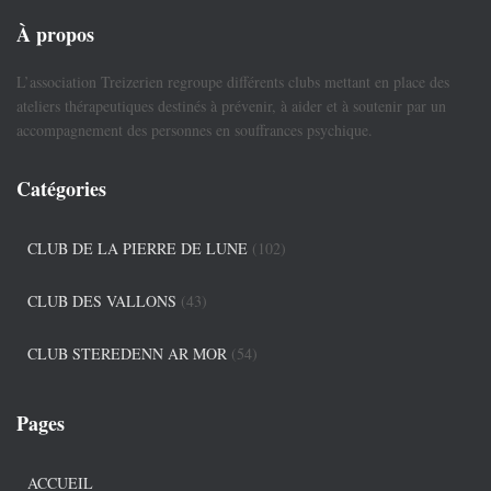
À propos
L’association Treizerien regroupe différents clubs mettant en place des
ateliers thérapeutiques destinés à prévenir, à aider et à soutenir par un
accompagnement des personnes en souffrances psychique.
Catégories
CLUB DE LA PIERRE DE LUNE
(102)
CLUB DES VALLONS
(43)
CLUB STEREDENN AR MOR
(54)
Pages
ACCUEIL