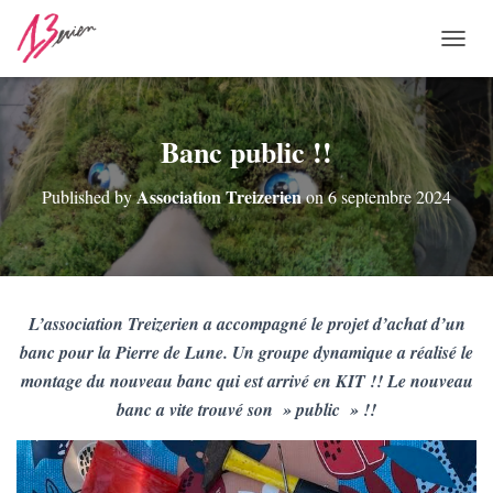
O
U
V
R
I
Banc public !!
R
/
Association Treizerien
Published by
on
6 septembre 2024
F
E
R
M
E
R
L’association Treizerien a accompagné le projet d’achat d’un
L
A
banc pour la Pierre de Lune. Un groupe dynamique a réalisé le
N
montage du nouveau banc qui est arrivé en KIT !! Le nouveau
A
banc a vite trouvé son » public » !!
V
I
G
A