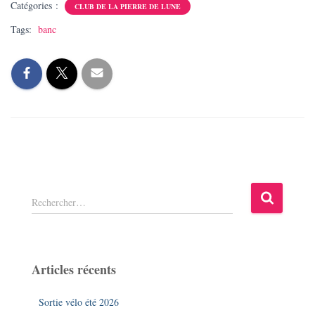
Catégories :
CLUB DE LA PIERRE DE LUNE
Tags:
banc
R
Rechercher…
e
c
h
e
Articles récents
r
c
Sortie vélo été 2026
h